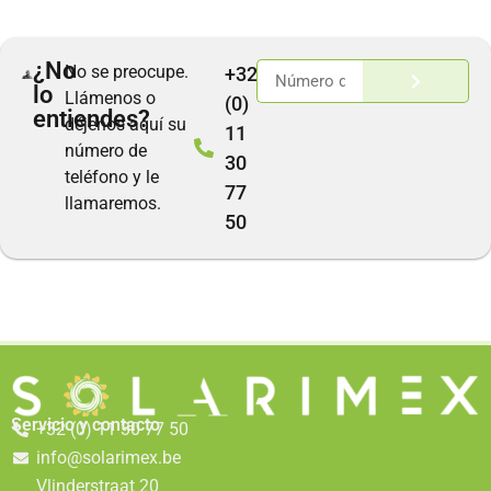
¿No
No se preocupe.
+32
lo
Llámenos o
(0)
entiendes?
déjenos aquí su
11
número de
30
teléfono y le
77
llamaremos.
50
Servicio y contacto
+32 (0) 11 30 77 50
info@solarimex.be
Vlinderstraat 20