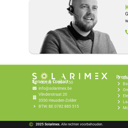
K
G
w
Prod
Zo
Service & Contact
+32 (0) 11 30 77 50
Bat
info@solarimex.be
Om
Vlinderstraat 20
El
3550 Heusden-Zolder
La
BTW: BE 0782 885 515
Mo
2025 Solarimex.
Alle rechten voorbehouden.