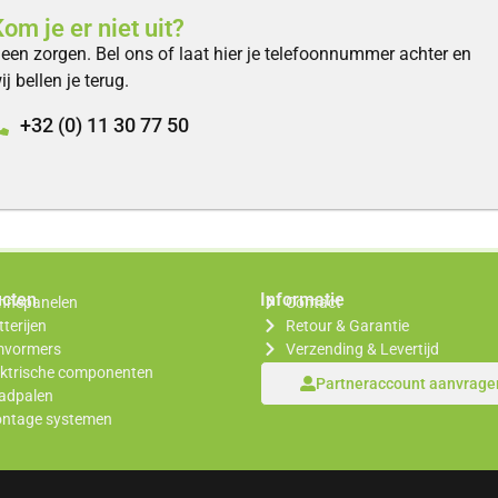
om je er niet uit?
een zorgen. Bel ons of laat hier je telefoonnummer achter en
ij bellen je terug.
+32 (0) 11 30 77 50
ucten
Informatie
nnepanelen
Contact
terijen
Retour & Garantie
vormers
Verzending & Levertijd
ektrische componenten
Partneraccount aanvrage
adpalen
ntage systemen