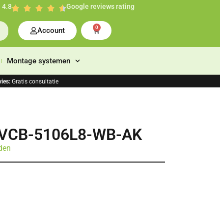
4.8
Google reviews rating
0
Account
Montage systemen
ies:
Gratis consultatie
 VCB-5106L8-WB-AK
den