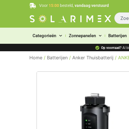
Voor
15:00
besteld,
vandaag verstuurd
Categorieën
Zonnepanelen
Batterijen
Op voorraad?
Al b
Home
/
Batterijen
/
Anker Thuisbatterij
/ ANK