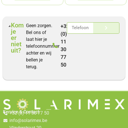
Kom
Geen zorgen.
+32
je
Bel ons of
(0)
er
laat hier je
11
niet
telefoonnummer
30
uit?
achter en wij
77
bellen je
50
terug.
Service & Contact
+32 (0) 11 30 77 50
info@solarimex.be
Vlinderstraat 20