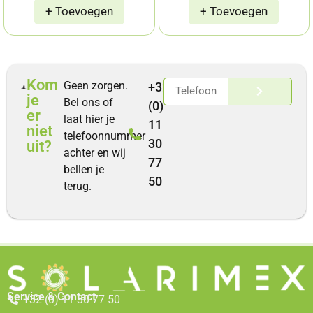
Kom
Geen zorgen.
+32
je
Bel ons of
(0)
er
laat hier je
11
niet
telefoonnummer
30
uit?
achter en wij
77
bellen je
50
terug.
Service & Contact
+32 (0) 11 30 77 50