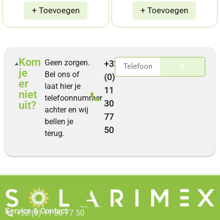
Kom
Geen zorgen.
+32
je
Bel ons of
(0)
er
laat hier je
11
niet
telefoonnummer
30
uit?
achter en wij
77
bellen je
50
terug.
Service & Contact
+32 (0) 11 30 77 50