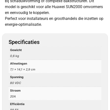
bij schaduwvorming of complexe dakstructuren. Dit
model is geschikt voor alle Huawei SUN2000 omvormers
en eenvoudig te koppelen.
Perfect voor installateurs en groothandels die inzetten op
energie-optimalisatie.
Specificaties
Gewicht
0,6 kg
Afmetingen
7,1 × 14,1 × 2,9 cm
Spanning
80 VDC
Stroom
20A
Efficiëntie
99.5%